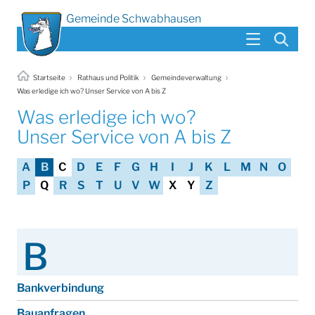
Gemeinde Schwabhausen
Startseite
Rathaus und Politik
Gemeindeverwaltung
Was erledige ich wo? Unser Service von A bis Z
Was erledige ich wo?
Unser Service von A bis Z
A
B
C
D
E
F
G
H
I
J
K
L
M
N
O
P
Q
R
S
T
U
V
W
X
Y
Z
B
Bankverbindung
Bauanfragen