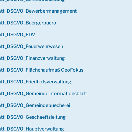
latt_DSGVO_Bewerbermanagement
latt_DSGVO_Buergerbuero
latt_DSGVO_EDV
latt_DSGVO_Feuerwehrwesen
latt_DSGVO_Finanzverwaltung
latt_DSGVO_Flächenaufmaß GeoFokus
latt_DSGVO_Friedhofsverwaltung
att_DSGVO_Gemeinde­informations­blatt
latt_DSGVO_Gemeindebuecherei
att_DSGVO_Geschaeftsleitung
latt_DSGVO_Hauptverwaltung