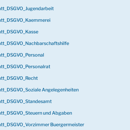
latt_DSGVO_Jugendarbeit
latt_DSGVO_Kaemmerei
latt_DSGVO_Kasse
att_DSGVO_Nachbarschaftshilfe
latt_DSGVO_Personal
att_DSGVO_Personalrat
latt_DSGVO_Recht
att_DSGVO_Soziale Angelegenheiten
latt_DSGVO_Standesamt
latt_DSGVO_Steuern und Abgaben
latt_DSGVO_Vorzimmer Buergermeister