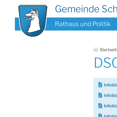
Gemeinde Sc
Rathaus und Politik
Startsei
DS
Infob
Infob
Infob
Infob