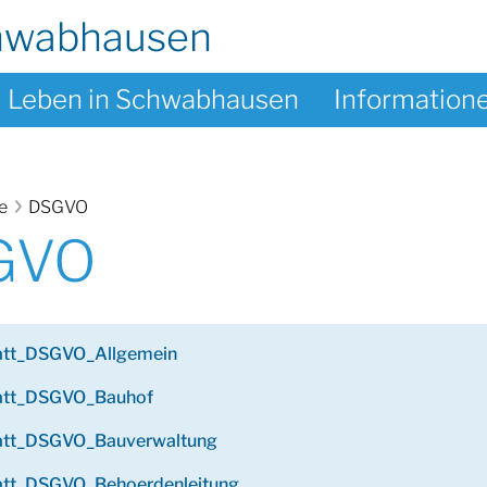
hwabhausen
Leben in Schwabhausen
Information
te
DSGVO
GVO
latt_DSGVO_Allgemein
latt_DSGVO_Bauhof
latt_DSGVO_Bauverwaltung
latt_DSGVO_Behoerdenleitung