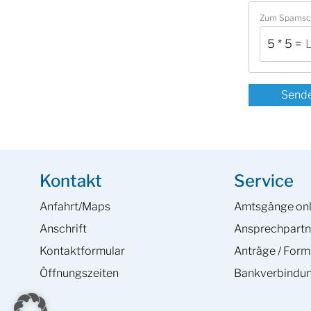
Zum Spamschu
5 * 5 = ?
Dieses
CAPTCHA
hilft
sicherzust
dass
du
ein
Kontakt
Service
Mensch
bist.
Anfahrt/Maps
Amtsgänge onl
Bitte
Anschrift
Ansprech­partn
gib
Kontaktformular
Anträge / Form
die
gefordert
Öffnungszeiten
Bankverbindu
Zeichen
ein.