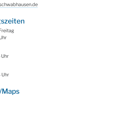
schwabhausen.de
szeiten
Freitag
 Uhr
6 Uhr
8 Uhr
t/Maps