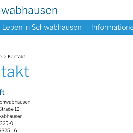
hwabhausen
Leben in Schwabhausen
Information
te
Kontakt
takt
ft
Schwabhausen
traße 12
wabhausen
9325-0
9325-16