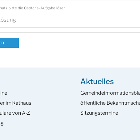
tz bitte die Captcha-Aufgabe lösen.
ellen,
Aktuelles
ine
Gemeinde­informations­bla
er im Rathaus
öffentliche Bekanntmac
ulare von A-Z
Sitzungstermine
en
ng