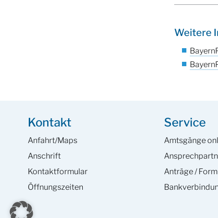
Weitere 
BayernP
BayernP
Kontakt
Service
Anfahrt/Maps
Amtsgänge onl
Anschrift
Ansprech­partn
Kontaktformular
Anträge / Form
Öffnungszeiten
Bankverbindu