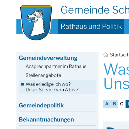
Gemeinde Sc
Rathaus und Politik
Startsei
Gemeindeverwaltung
Was
Ansprechpartner im Rathaus
Stellenangebote
Uns
Was erledige ich wo?
Unser Service von A bis Z
A
B
C
Gemeindepolitik
Bekanntmachungen