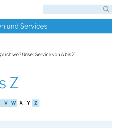
Suche
en und Services
ge ich wo? Unser Service von A bis Z
s Z
U
V
W
X
Y
Z