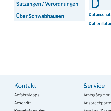
D
Satzungen / Verordnungen
Datenschut
Über Schwabhausen
Defibrillat
Kontakt
Service
Anfahrt/Maps
Amtsgänge onl
Anschrift
Ansprech­partn
Kontaktformular
Anträge / Form