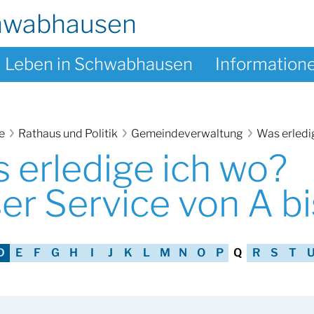
hwabhausen
Leben in Schwabhausen
Information
te
Rathaus und Politik
Gemeindeverwaltung
Was erledi
 erledige ich wo?
er Service von A bi
D
E
F
G
H
I
J
K
L
M
N
O
P
Q
R
S
T