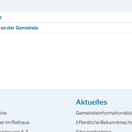
z
oren der Gemeinde
Aktuelles
ine
Gemeinde­informations­bla
er im Rathaus
öffentliche Bekanntmac
ulare von A-Z
Sitzungstermine