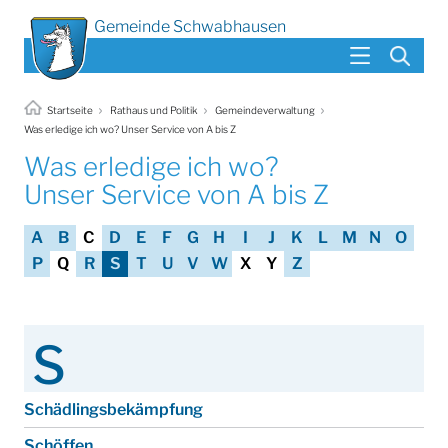
Gemeinde Schwabhausen
Startseite
Rathaus und Politik
Gemeindeverwaltung
Was erledige ich wo? Unser Service von A bis Z
Was erledige ich wo?
Unser Service von A bis Z
A
B
C
D
E
F
G
H
I
J
K
L
M
N
O
P
Q
R
S
T
U
V
W
X
Y
Z
S
Schädlingsbekämpfung
Schöffen