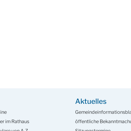
Aktuelles
ine
Gemeinde­informations­bla
er im Rathaus
öffentliche Bekanntmac
ulare von A-Z
Sitzungstermine