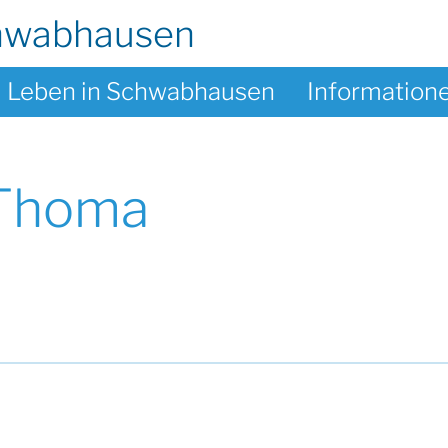
hwabhausen
Leben in Schwabhausen
Information
 Thoma