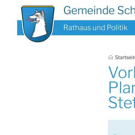
Gemeinde Sc
Rathaus und Politik
Startsei
Vor
Pla
Ste