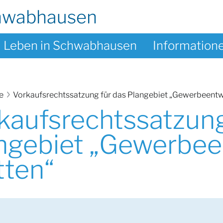
hwabhausen
Leben in Schwabhausen
Information
te
Vorkaufsrechtssatzung für das Plangebiet „Gewerbeentw
kaufsrechtssatzung
ngebiet „Gewerbee
tten“