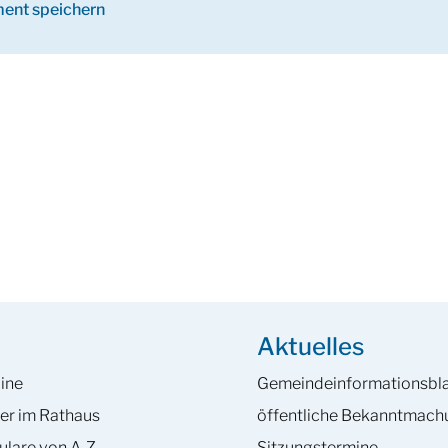
ent speichern
Aktuelles
ine
Gemeinde­informations­bla
er im Rathaus
öffentliche Bekanntmac
ulare von A-Z
Sitzungstermine