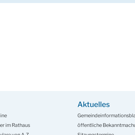
Aktuelles
ine
Gemeinde­informations­bla
er im Rathaus
öffentliche Bekanntmac
ulare von A-Z
Sitzungstermine