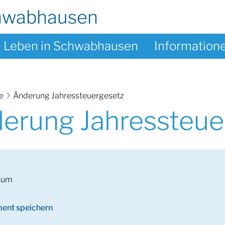
hwabhausen
Leben in Schwabhausen
Information
te
Änderung Jahressteuergesetz
erung Jahressteue
sum
ent speichern